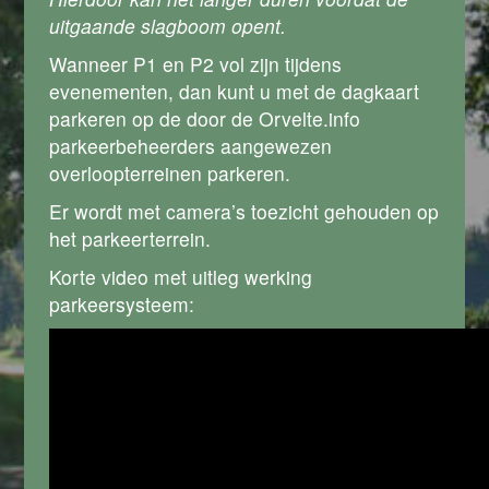
uitgaande slagboom opent.
Wanneer P1 en P2 vol zijn tijdens
evenementen, dan kunt u met de dagkaart
parkeren op de door de Orvelte.info
parkeerbeheerders aangewezen
overloopterreinen parkeren.
Er wordt met camera’s toezicht gehouden op
het parkeerterrein.
Korte video met uitleg werking
parkeersysteem: